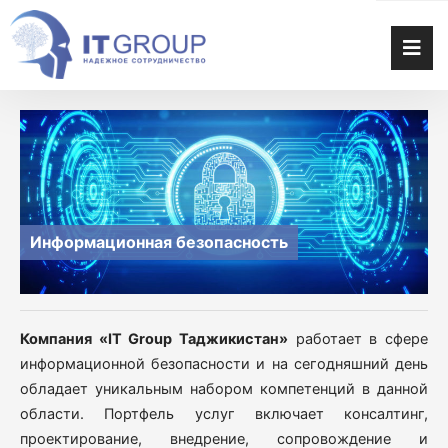
Перейти
к
содержимому
B
Перейти
к
содержимому
Информационная безопасность
Компания «IT Group Таджикистан»
работает в сфере
информационной безопасности и на сегодняшний день
обладает уникальным набором компетенций в данной
области. Портфель услуг включает консалтинг,
проектирование, внедрение, сопровождение и